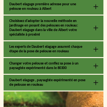
Daubert elagage première adresse pour une
pelouse en rouleau à Albert
Choisissez d’adopter la nouvelle méthode en
jardinage en posant des pelouses en rouleau:
Daubert elagage dans la ville de Albert votre
spécialiste à proximi
Les experts de Daubert elagage assurent chaque
étape de la pose de pelouse en rouleau
Changer votre pelouse et confiez sa pose à un
paysagiste expérimenté dans le 80300
Daubert elagage , paysagiste expérimenté en pose
de pelouse en rouleau