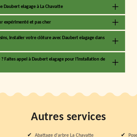
ise Daubert elagage à La Chavatte
ur expérimenté et pas cher
isins, installer votre clôture avec Daubert elagage dans
? Faites appel à Daubert elagage pour l’installation de
Autres services
Abattage d'arbre La Chavatte
Pose