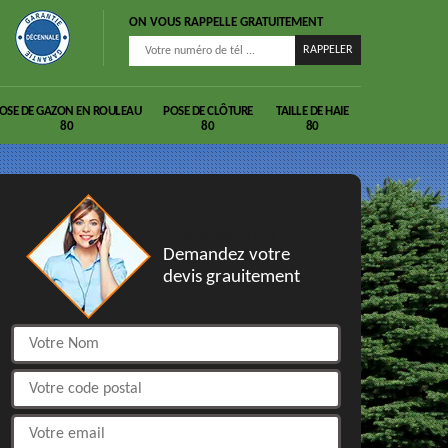
ON VOUS RAPPELLE GRATUITEMENT
OSE DE GAZON EN ROULEAU
POSE DE CLÔTURE
TAILLE DE HAIE
80
80
80
DEVIS GRATUIT
Demandez votre
devis grauitement