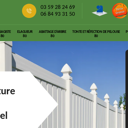
03 59 28 24 69
06 84 93 31 50
SAGISTE
ELAGUEUR
ABATTAGE D'ARBRE
TONTE ET RÉFECTION DE PELOUSE
P
80
80
80
80
ture
el