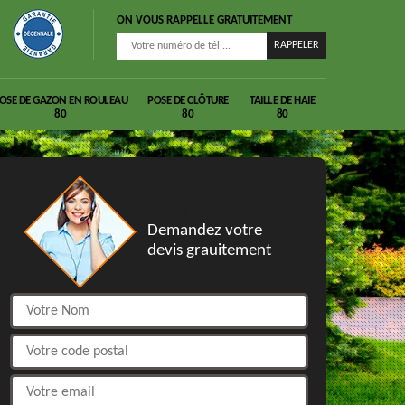
ON VOUS RAPPELLE GRATUITEMENT
OSE DE GAZON EN ROULEAU
POSE DE CLÔTURE
TAILLE DE HAIE
80
80
80
DEVIS GRATUIT
Demandez votre
devis grauitement