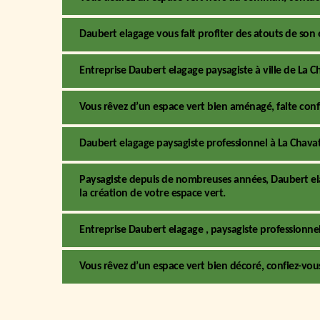
Daubert elagage vous fait profiter des atouts de son
Entreprise Daubert elagage paysagiste à ville de La Ch
Vous rêvez d’un espace vert bien aménagé, faite conf
Daubert elagage paysagiste professionnel à La Chava
Paysagiste depuis de nombreuses années, Daubert el
la création de votre espace vert.
Entreprise Daubert elagage , paysagiste professionne
Vous rêvez d’un espace vert bien décoré, confiez-vous