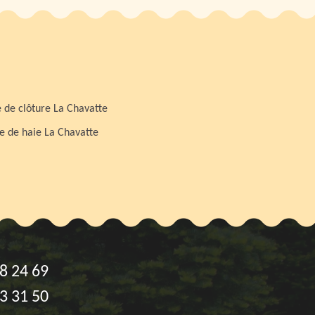
 de clôture La Chavatte
le de haie La Chavatte
8 24 69
3 31 50