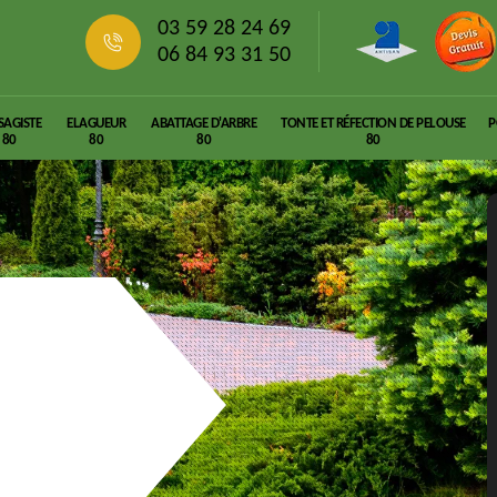
03 59 28 24 69
06 84 93 31 50
SAGISTE
ELAGUEUR
ABATTAGE D'ARBRE
TONTE ET RÉFECTION DE PELOUSE
P
80
80
80
80