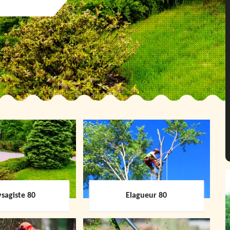
sagiste 80
Elagueur 80