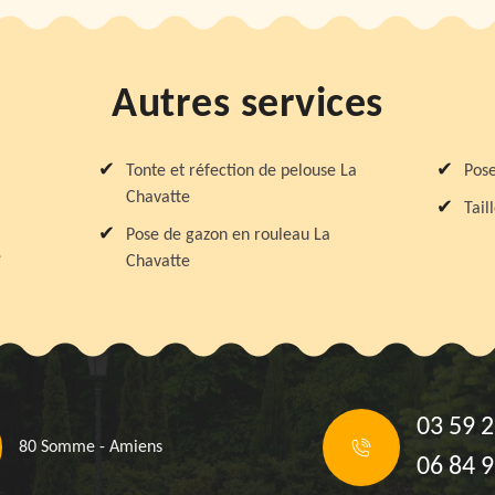
Autres services
Tonte et réfection de pelouse La
Pose
Chavatte
Tail
Pose de gazon en rouleau La
e
Chavatte
03 59 2
80 Somme - Amiens
06 84 9