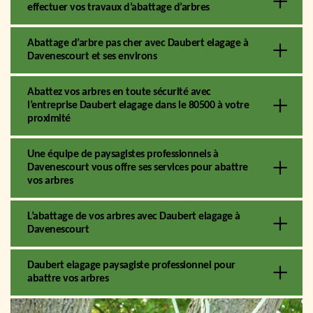
effectuer vos travaux d’abattage d’arbres
Abattage d’arbre pas cher avec Daubert elagage à
Davenescourt et ses environs
Abattez vos arbres en toute sécurité avec
l’entreprise Daubert elagage dans le 80500 à votre
proximité
Une équipe de paysagistes professionnels à
Davenescourt vous offre ses services pour abattre
vos arbres
L’abattage de vos arbres avec Daubert elagage à
Davenescourt
Daubert elagage paysagiste professionnel pour
abattre vos arbres