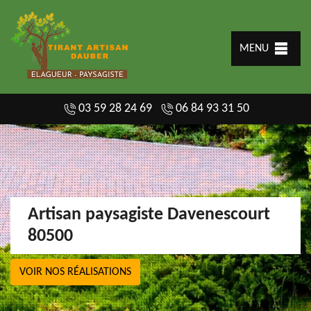
MENU
03 59 28 24 69
06 84 93 31 50
Artisan paysagiste Davenescourt
80500
VOIR NOS RÉALISATIONS