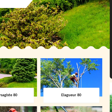
sagiste 80
Elagueur 80