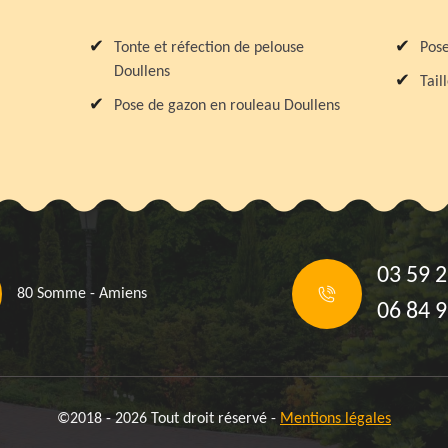
Tonte et réfection de pelouse
Pose
Doullens
Tail
Pose de gazon en rouleau Doullens
03 59 2
80 Somme - Amiens
06 84 9
©2018 - 2026 Tout droit réservé -
Mentions légales