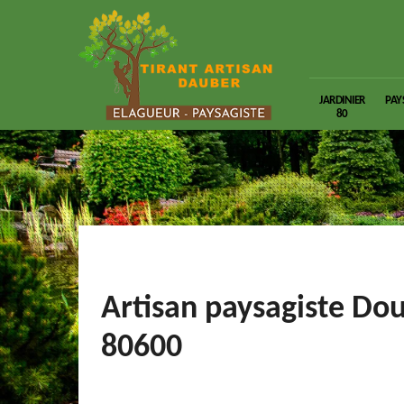
JARDINIER
PAY
80
Artisan paysagiste Dou
80600