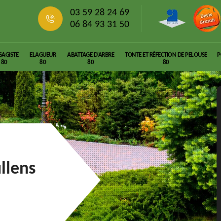
03 59 28 24 69
06 84 93 31 50
SAGISTE
ELAGUEUR
ABATTAGE D'ARBRE
TONTE ET RÉFECTION DE PELOUSE
P
80
80
80
80
llens