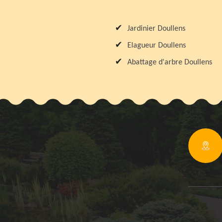
Jardinier Doullens
Elagueur Doullens
Abattage d'arbre Doullens