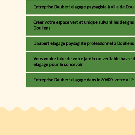
Entreprise Daubert elagage paysagiste à ville de Doull
Créer votre espace vert et unique suivant les designs
Doullens
Daubert elagage paysagiste professionnel à Doullens
Vous voulez faire de votre jardin un véritable havre 
elagage pour le concevoir
Entreprise Daubert elagage dans le 80600, votre all