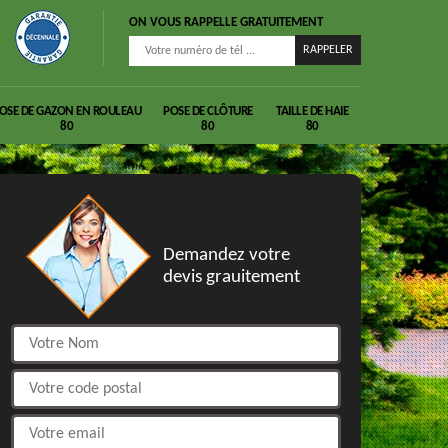
ON VOUS RAPPELLE GRATUITEMENT
OSE DE GAZON EN ROULEAU
POSE DE CLÔTURE
TAILLE DE HAIE
80
80
80
DEVIS GRATUIT
Demandez votre
devis grauitement