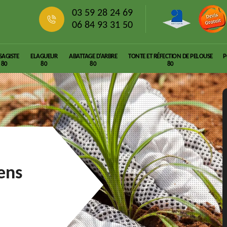
03 59 28 24 69
06 84 93 31 50
SAGISTE
ELAGUEUR
ABATTAGE D'ARBRE
TONTE ET RÉFECTION DE PELOUSE
P
80
80
80
80
lens