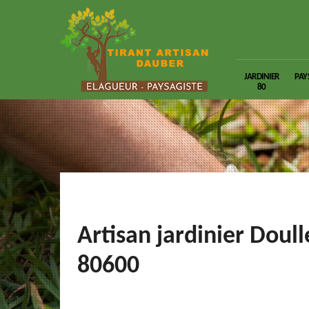
JARDINIER
PAY
80
Artisan jardinier Doul
80600