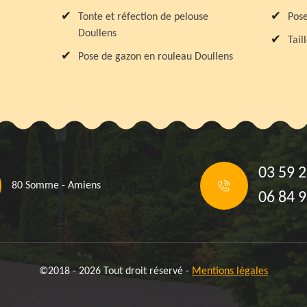
Tonte et réfection de pelouse
Pose
Doullens
Tail
Pose de gazon en rouleau Doullens
03 59 2
80 Somme - Amiens
06 84 9
©2018 - 2026 Tout droit réservé -
Mentions légales