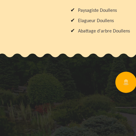
Paysagiste Doullens
Elagueur Doullens
Abattage d'arbre Doullens