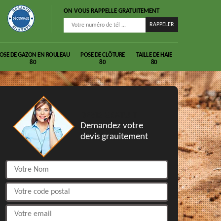
ON VOUS RAPPELLE GRATUITEMENT
OSE DE GAZON EN ROULEAU
POSE DE CLÔTURE
TAILLE DE HAIE
80
80
80
DEVIS GRATUIT
Demandez votre
devis grauitement