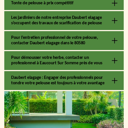
Tonte de pelouse à prix compétitif
Les jardiniers de notre entreprise Daubert elagage
s’occupent des travaux de scarification de pelouse
Pour l’entretien professionnel de votre pelouse,
contacter Daubert elagage dans le 80580
Pour démousser votre herbe, contacter un
professionnel à Eaucourt Sur Somme près de vous
Daubert elagage : Engager des professionnels pour
tondre votre pelouse est toujours à votre avantage