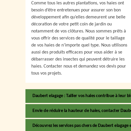
Comme tous les autres plantations, vos haies ont
besoin d’être entretenues pour assurer son bon
développement afin qu’elles demeurent une belle
décoration de votre petit coin de jardin ou
notamment de vos clôtures. Nous sommes prêts à
vous offrir des services de qualité pour le taillage
de vos haies de n’importe quel type. Nous utilisons
aussi des produits efficaces pour vous aider à se
débarrasser des insectes qui peuvent détruire les
haies. Contacter nous et demandez vos devis pour
tous vos projets.
Daubert elagage : Tailler vos haies contribue à leur b
Envie de réduire la hauteur de haies, contacter Dauber
Découvrez les services pas chers de Daubert elagage e