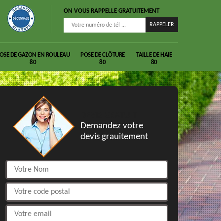
ON VOUS RAPPELLE GRATUITEMENT
OSE DE GAZON EN ROULEAU
POSE DE CLÔTURE
TAILLE DE HAIE
80
80
80
DEVIS GRATUIT
Demandez votre
devis grauitement