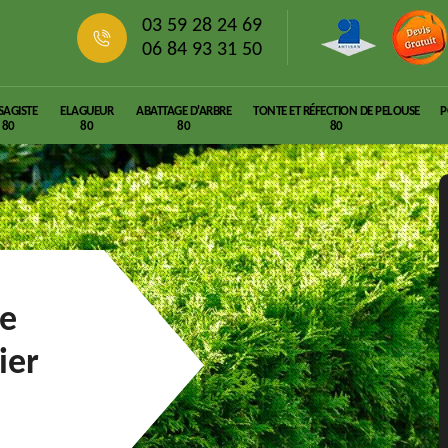
03 59 28 24 69
06 84 93 31 50
SAGISTE
ELAGUEUR
ABATTAGE D'ARBRE
TONTE ET RÉFECTION DE PELOUSE
P
80
80
80
80
ie
ier