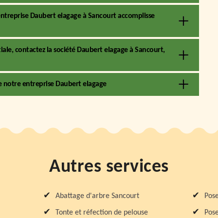
entreprise Daubert elagage à Sancourt accomplisse
tiale, contactez la société Daubert elagage à Sancourt,
 de notre entreprise Daubert elagage
Autres services
Abattage d'arbre Sancourt
Pose
Tonte et réfection de pelouse
Pose