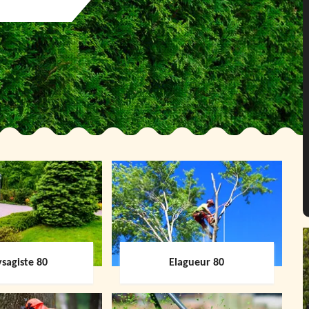
sagiste 80
Elagueur 80