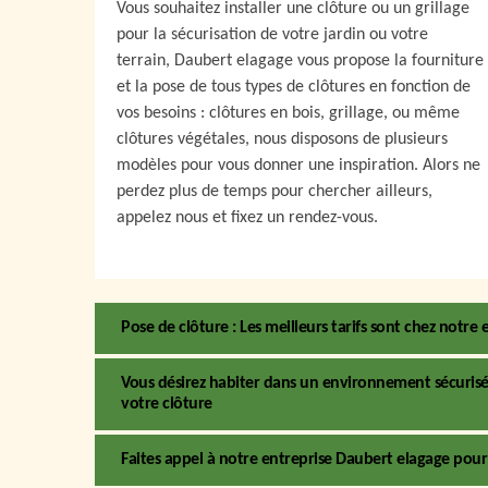
Vous souhaitez installer une clôture ou un grillage
pour la sécurisation de votre jardin ou votre
terrain, Daubert elagage vous propose la fourniture
et la pose de tous types de clôtures en fonction de
vos besoins : clôtures en bois, grillage, ou même
clôtures végétales, nous disposons de plusieurs
modèles pour vous donner une inspiration. Alors ne
perdez plus de temps pour chercher ailleurs,
appelez nous et fixez un rendez-vous.
Pose de clôture : Les meilleurs tarifs sont chez notre
Vous désirez habiter dans un environnement sécurisé 
votre clôture
Faites appel à notre entreprise Daubert elagage pour 