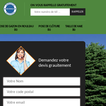
ON VOUS RAPPELLE GRATUITEMENT
OSE DE GAZON EN ROULEAU
POSE DE CLÔTURE
TAILLE DE HAIE
80
80
80
DEVIS GRATUIT
Demandez votre
devis grauitement