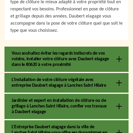
type de clôture le mieux adapté à votre propriété tout en
respectant vos besoins. Professionnel en pose de clôture
et grillage depuis des années, Daubert elagage vous
accompagne dans la pose de votre clôture quel que soit le
type que vous choisissez.
Vous souhaitez éviter les regards indiscrets de vos
voisins, installer votre clôture avec Daubert elagage
dans le 80620 à votre proximité
L’installation de votre clôture végétale avec
entreprise Daubert elagage à Lanches Saint Hilaire
Jardinier et expert en installation de clôture ou de
grillage à Lanches Saint Hilaire, confier vos travaux
à Daubert elagage
L’Entreprise Daubert elagage dans la ville de
Lanches Saint Hilaire vous offre ses dynamismes en