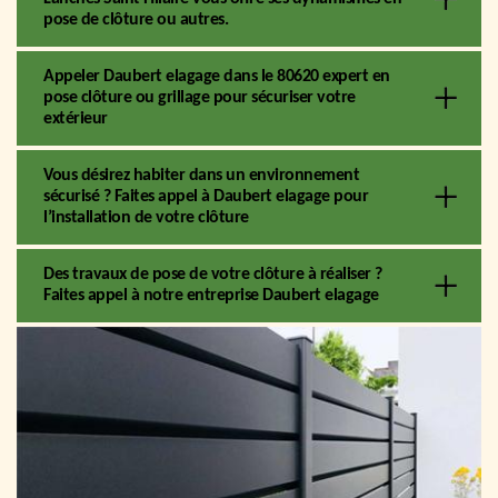
pose de clôture ou autres.
Appeler Daubert elagage dans le 80620 expert en
pose clôture ou grillage pour sécuriser votre
extérieur
Vous désirez habiter dans un environnement
sécurisé ? Faites appel à Daubert elagage pour
l’installation de votre clôture
Des travaux de pose de votre clôture à réaliser ?
Faites appel à notre entreprise Daubert elagage