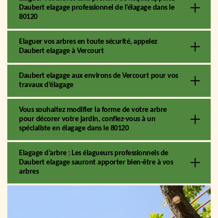
Daubert elagage professionnel de l’élagage dans le
80120
Elaguer vos arbres en toute sécurité, appelez
Daubert elagage à Vercourt
Daubert elagage aux environs de Vercourt pour vos
travaux d’élagage
Vous souhaitez modifier la forme de votre arbre
pour décorer votre jardin, confiez-vous à un
spécialiste en élagage dans le 80120
Elagage d’arbre : Les élagueurs professionnels de
Daubert elagage sauront apporter bien-être à vos
arbres