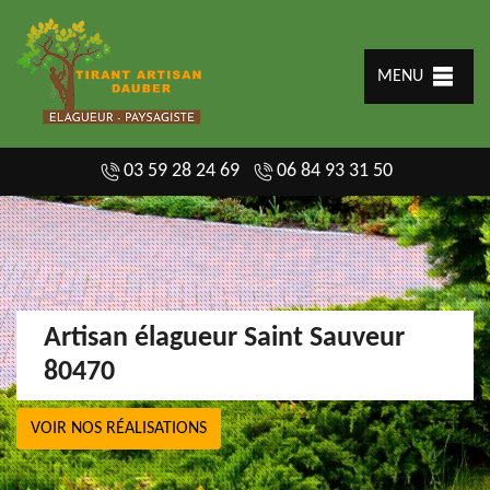
MENU
03 59 28 24 69
06 84 93 31 50
Artisan élagueur Saint Sauveur
80470
VOIR NOS RÉALISATIONS