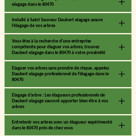
elagage dans le 80470
Installé à Saint Sauveur Daubert elagage assure
l’élagage de vos arbres
Vous êtes à la recherche d’une entreprise
compétente pour élaguer vos arbres, trouvez
Daubert elagage dans le 80470 à votre proximité
Elaguer vos arbres sans prendre de risque, appelez
Daubert elagage professionnel de l’élagage dans le
80470
Elagage d’arbre : Les élagueurs professionnels de
Daubert elagage sauront apporter bien-être à vos
arbres
Entretenir vos arbres avec un élagueur expérimenté
dans le 80470 près de chez vous