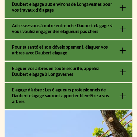
Daubert elagage aux environs de Longavesnes pour
vos travaux d’élagage
Adressez-vous à notre entreprise Daubert elagage si
vous voulez engager des élagueurs pas chers
Pour sa santé et son développement, élaguer vos
arbres avec Daubert elagage
Elaguer vos arbres en toute sécurité, appelez
Daubert elagage à Longavesnes
Elagage d’arbre : Les élagueurs professionnels de
Daubert elagage sauront apporter bien-être à vos
arbres