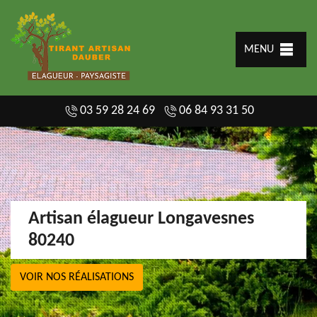
MENU
03 59 28 24 69
06 84 93 31 50
Artisan élagueur Longavesnes
80240
VOIR NOS RÉALISATIONS