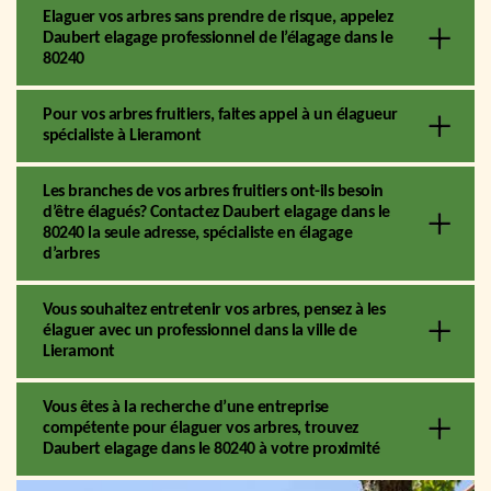
Elaguer vos arbres sans prendre de risque, appelez
Daubert elagage professionnel de l’élagage dans le
80240
Pour vos arbres fruitiers, faites appel à un élagueur
spécialiste à Lieramont
Les branches de vos arbres fruitiers ont-ils besoin
d’être élagués? Contactez Daubert elagage dans le
80240 la seule adresse, spécialiste en élagage
d’arbres
Vous souhaitez entretenir vos arbres, pensez à les
élaguer avec un professionnel dans la ville de
Lieramont
Vous êtes à la recherche d’une entreprise
compétente pour élaguer vos arbres, trouvez
Daubert elagage dans le 80240 à votre proximité