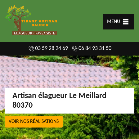
MENU
03 59 28 24 69
06 84 93 31 50
Artisan élagueur Le Meillard
80370
VOIR NOS RÉALISATIONS