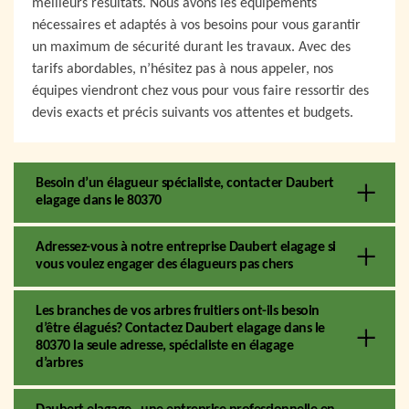
meilleurs résultats. Nous avons les équipements
nécessaires et adaptés à vos besoins pour vous garantir
un maximum de sécurité durant les travaux. Avec des
tarifs abordables, n’hésitez pas à nous appeler, nos
équipes viendront chez vous pour vous faire ressortir des
devis exacts et précis suivants vos attentes et budgets.
Besoin d’un élagueur spécialiste, contacter Daubert
elagage dans le 80370
Adressez-vous à notre entreprise Daubert elagage si
vous voulez engager des élagueurs pas chers
Les branches de vos arbres fruitiers ont-ils besoin
d’être élagués? Contactez Daubert elagage dans le
80370 la seule adresse, spécialiste en élagage
d’arbres