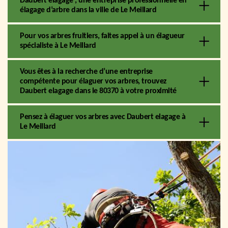
Daubert elagage , une entreprise professionnelle en
élagage d’arbre dans la ville de Le Meillard
Pour vos arbres fruitiers, faites appel à un élagueur
spécialiste à Le Meillard
Vous êtes à la recherche d’une entreprise
compétente pour élaguer vos arbres, trouvez
Daubert elagage dans le 80370 à votre proximité
Pensez à élaguer vos arbres avec Daubert elagage à
Le Meillard