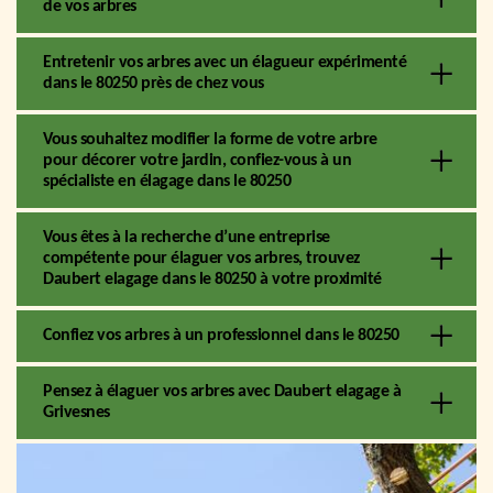
de vos arbres
Entretenir vos arbres avec un élagueur expérimenté
dans le 80250 près de chez vous
Vous souhaitez modifier la forme de votre arbre
pour décorer votre jardin, confiez-vous à un
spécialiste en élagage dans le 80250
Vous êtes à la recherche d’une entreprise
compétente pour élaguer vos arbres, trouvez
Daubert elagage dans le 80250 à votre proximité
Confiez vos arbres à un professionnel dans le 80250
Pensez à élaguer vos arbres avec Daubert elagage à
Grivesnes