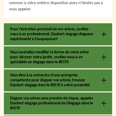
sommes à votre entière disposition alors n’hésitez pas à
nous appeler.
Pour l’entretien ponctuel de vos arbres, confiez-
vous à un professionnel, Daubert elagage élagueur
expérimenté à Fouquescourt
Vous souhaitez modifier la forme de votre arbre
pour décorer votre jardin, confiez-vous à un
spécialiste en élagage dans le 80170
Vous êtes à la recherche d’une entreprise
compétente pour élaguer vos arbres, trouvez
Daubert elagage dans le 80170 à votre proximité
Elaguer vos arbres sans prendre de risque, appelez
Daubert elagage professionnel de l’élagage dans le
80170