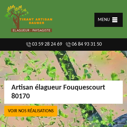
MENU
03 59 28 24 69
06 84 93 31 50
Artisan élagueur Fouquescourt
80170
VOIR NOS RÉALISATIONS