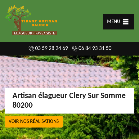
MENU
03 59 28 24 69
06 84 93 31 50
Artisan élagueur Clery Sur Somme
80200
VOIR NOS RÉALISATIONS