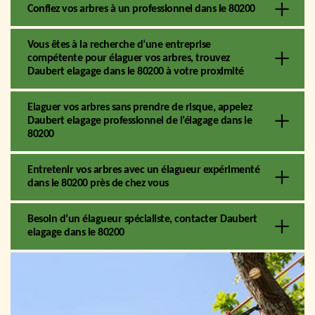
Confiez vos arbres à un professionnel dans le 80200
Vous êtes à la recherche d’une entreprise
compétente pour élaguer vos arbres, trouvez
Daubert elagage dans le 80200 à votre proximité
Elaguer vos arbres sans prendre de risque, appelez
Daubert elagage professionnel de l’élagage dans le
80200
Entretenir vos arbres avec un élagueur expérimenté
dans le 80200 près de chez vous
Besoin d’un élagueur spécialiste, contacter Daubert
elagage dans le 80200