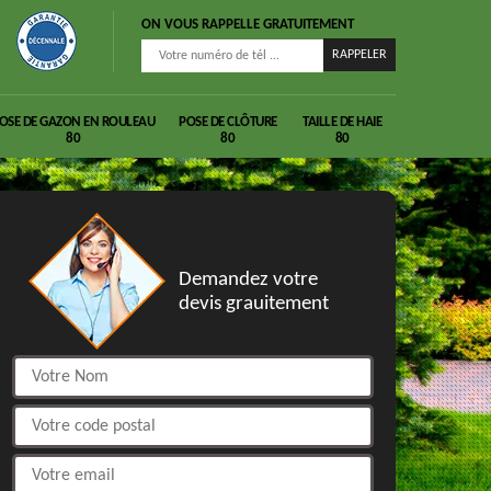
ON VOUS RAPPELLE GRATUITEMENT
OSE DE GAZON EN ROULEAU
POSE DE CLÔTURE
TAILLE DE HAIE
80
80
80
DEVIS GRATUIT
Demandez votre
devis grauitement