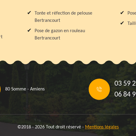
Tonte et réfection de pelouse
Pose
Bertrancourt
Tail
Pose de gazon en rouleau
rt
Bertrancourt
03 59 2
80 Somme - Amiens
06 84 9
©2018 - 2026 Tout droit réservé -
Mentions légales