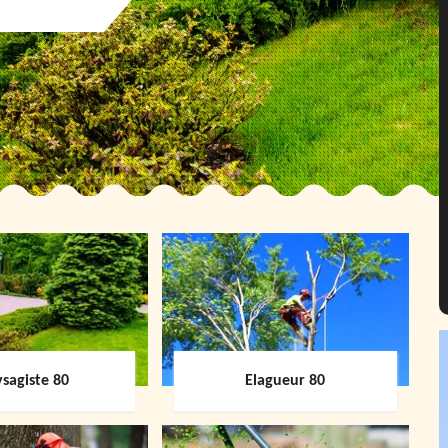
sagiste 80
Elagueur 80