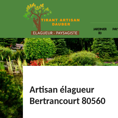
JARDINIER
PAY
80
Artisan élagueur
Bertrancourt 80560