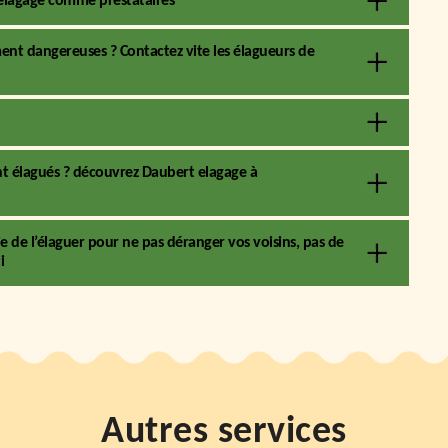
t elagage comme prestataires
ent dangereuses ? Contactez vite les élagueurs de
nt élagués ? découvrez Daubert elagage à
e de l’élaguer pour ne pas déranger vos voisins, pas de
i
Autres services