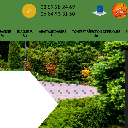
03 59 28 24 69
06 84 93 31 50
SAGISTE
ELAGUEUR
ABATTAGE D'ARBRE
TONTE ET RÉFECTION DE PELOUSE
P
80
80
80
80