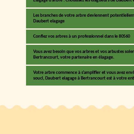
Elagage d’arbre : Choisissez les élagueurs de Dauber
Les branches de votre arbre deviennent potentiellem
Daubert elagage
Confiez vos arbres à un professionnel dans le 80560
Vous avez besoin que vos arbres et vos arbustes soie
Bertrancourt, votre partenaire en élagage.
Votre arbre commence à s’amplifier et vous avez envi
souci, Daubert elagage à Bertrancourt est à votre ent