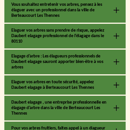
Vous souhaitez entretenir vos arbres, pensez à les
élaguer avec un professionnel dans la ville de
Berteaucourt Les Thennes
Elaguer vos arbres sans prendre de risque, appelez
Daubert elagage professionnel de l’élagage dans le
80110
Elagage d’arbre : Les élagueurs professionnels de
Daubert elagage sauront apporter bien-être à vos
arbres
Elaguer vos arbres en toute sécurité, appelez
Daubert elagage à Berteaucourt Les Thennes
Daubert elagage , une entreprise professionnelle en
élagage d’arbre dans la ville de Berteaucourt Les
Thennes
Pour vos arbres fruitiers, faites appel à un élagueur