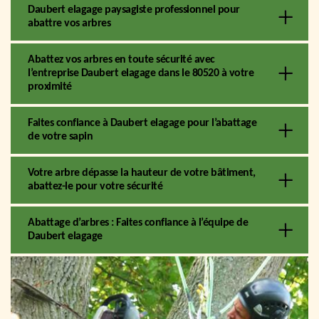
Daubert elagage paysagiste professionnel pour
abattre vos arbres
Abattez vos arbres en toute sécurité avec
l’entreprise Daubert elagage dans le 80520 à votre
proximité
Faites confiance à Daubert elagage pour l’abattage
de votre sapin
Votre arbre dépasse la hauteur de votre bâtiment,
abattez-le pour votre sécurité
Abattage d’arbres : Faites confiance à l’équipe de
Daubert elagage