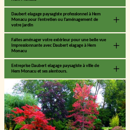
Daubert elagage paysagiste professionnel à Hem
Monacu pour l’entretien ou l’aménagement de
votre jardin
Faites aménager votre extérieur pour une belle vue
impressionnante avec Daubert elagage à Hem
Monacu
Entreprise Daubert elagage paysagiste à ville de
Hem Monacu et ses alentours.