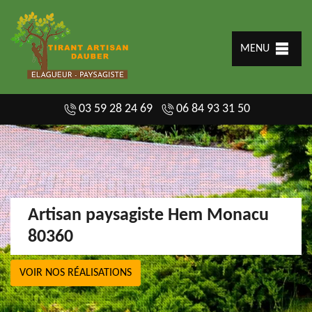
MENU
03 59 28 24 69
06 84 93 31 50
Artisan paysagiste Hem Monacu
80360
VOIR NOS RÉALISATIONS