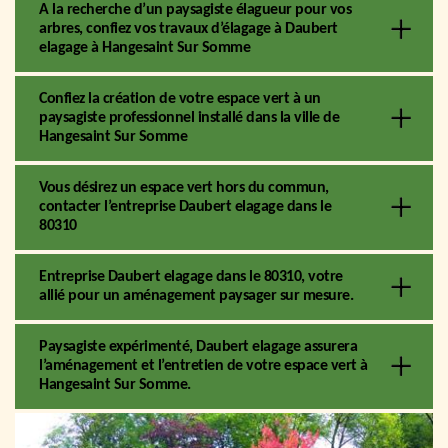
A la recherche d’un paysagiste élagueur pour vos
arbres, confiez vos travaux d’élagage à Daubert
elagage à Hangesaint Sur Somme
Confiez la création de votre espace vert à un
paysagiste professionnel installé dans la ville de
Hangesaint Sur Somme
Vous désirez un espace vert hors du commun,
contacter l’entreprise Daubert elagage dans le
80310
Entreprise Daubert elagage dans le 80310, votre
allié pour un aménagement paysager sur mesure.
Paysagiste expérimenté, Daubert elagage assurera
l’aménagement et l’entretien de votre espace vert à
Hangesaint Sur Somme.