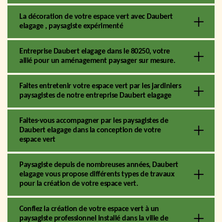
La décoration de votre espace vert avec Daubert
elagage , paysagiste expérimenté
Entreprise Daubert elagage dans le 80250, votre
allié pour un aménagement paysager sur mesure.
Faites entretenir votre espace vert par les jardiniers
paysagistes de notre entreprise Daubert elagage
Faites-vous accompagner par les paysagistes de
Daubert elagage dans la conception de votre
espace vert
Paysagiste depuis de nombreuses années, Daubert
elagage vous propose différents types de travaux
pour la création de votre espace vert.
Confiez la création de votre espace vert à un
paysagiste professionnel installé dans la ville de