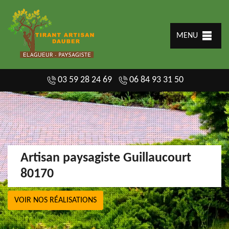
MENU
03 59 28 24 69
06 84 93 31 50
Artisan paysagiste Guillaucourt
80170
VOIR NOS RÉALISATIONS