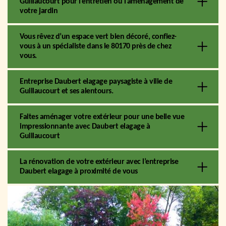
Guillaucourt pour l’entretien ou l’aménagement de
votre jardin
Vous rêvez d’un espace vert bien décoré, confiez-
vous à un spécialiste dans le 80170 près de chez
vous.
Entreprise Daubert elagage paysagiste à ville de
Guillaucourt et ses alentours.
Faites aménager votre extérieur pour une belle vue
impressionnante avec Daubert elagage à
Guillaucourt
La rénovation de votre extérieur avec l’entreprise
Daubert elagage à proximité de vous