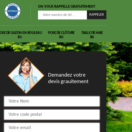
ON VOUS RAPPELLE GRATUITEMENT
OSE DE GAZON EN ROULEAU
POSE DE CLÔTURE
TAILLE DE HAIE
80
80
80
DEVIS GRATUIT
Demandez votre
devis grauitement