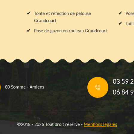
Tonte et réfection de pelouse
Pose
Grandcourt
Tail
Pose de gazon en rouleau Grandcourt
03 59 2
80 Somme - Amiens
06 84 9
©2018 - 2026 Tout droit réservé -
Mentions légales