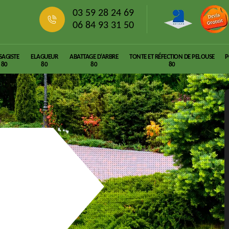
03 59 28 24 69
06 84 93 31 50
SAGISTE
ELAGUEUR
ABATTAGE D'ARBRE
TONTE ET RÉFECTION DE PELOUSE
P
80
80
80
80