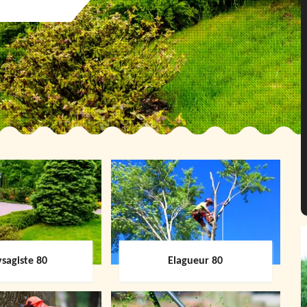
sagiste 80
Elagueur 80