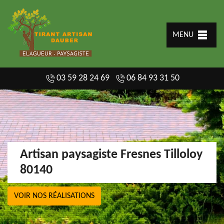
MENU
03 59 28 24 69
06 84 93 31 50
Artisan paysagiste Fresnes Tilloloy
80140
VOIR NOS RÉALISATIONS