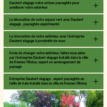
Daubert elagage votre artisan paysagiste pour
améliorer votre extérieur
La décoration de votre espace vert avec Daubert
elagage , paysagiste expérimenté
La rénovation de votre extérieur avec l’entreprise
Daubert elagage à proximité de vous
Envie de changer votre extérieur, faites-vous aider
par l’entreprise Daubert elagage installé dans la ville
de Fresnes Tilloloy, expert en aménagement de
paysage
Entreprise Daubert elagage , expert paysagiste en
taille de haie installé dans la ville de Fresnes Tilloloy