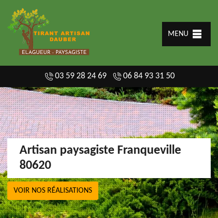
MENU
03 59 28 24 69
06 84 93 31 50
Artisan paysagiste Franqueville
80620
VOIR NOS RÉALISATIONS