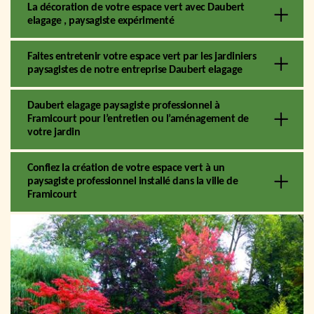
La décoration de votre espace vert avec Daubert
elagage , paysagiste expérimenté
Faites entretenir votre espace vert par les jardiniers
paysagistes de notre entreprise Daubert elagage
Daubert elagage paysagiste professionnel à
Framicourt pour l’entretien ou l’aménagement de
votre jardin
Confiez la création de votre espace vert à un
paysagiste professionnel installé dans la ville de
Framicourt