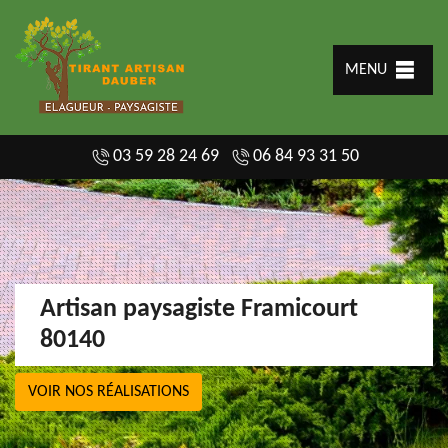
MENU
03 59 28 24 69
06 84 93 31 50
Artisan paysagiste Framicourt
80140
VOIR NOS RÉALISATIONS