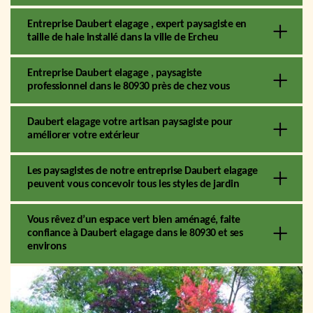
Entreprise Daubert elagage , expert paysagiste en
taille de haie installé dans la ville de Ercheu
Entreprise Daubert elagage , paysagiste
professionnel dans le 80930 près de chez vous
Daubert elagage votre artisan paysagiste pour
améliorer votre extérieur
Les paysagistes de notre entreprise Daubert elagage
peuvent vous concevoir tous les styles de jardin
Vous rêvez d’un espace vert bien aménagé, faite
confiance à Daubert elagage dans le 80930 et ses
environs