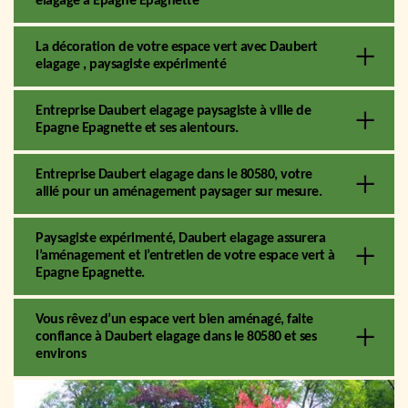
elagage à Epagne Epagnette
La décoration de votre espace vert avec Daubert
elagage , paysagiste expérimenté
Entreprise Daubert elagage paysagiste à ville de
Epagne Epagnette et ses alentours.
Entreprise Daubert elagage dans le 80580, votre
allié pour un aménagement paysager sur mesure.
Paysagiste expérimenté, Daubert elagage assurera
l’aménagement et l’entretien de votre espace vert à
Epagne Epagnette.
Vous rêvez d’un espace vert bien aménagé, faite
confiance à Daubert elagage dans le 80580 et ses
environs