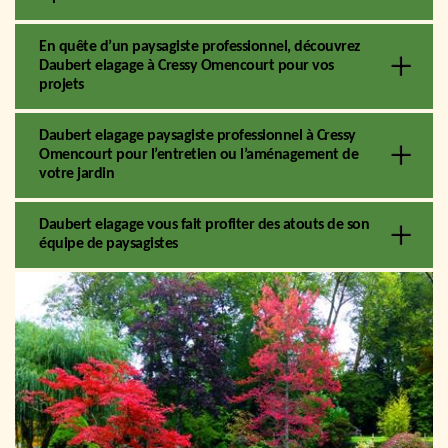
En quête d’un paysagiste professionnel, découvrez
Daubert elagage à Cressy Omencourt pour vos
projets
Daubert elagage paysagiste professionnel à Cressy
Omencourt pour l’entretien ou l’aménagement de
votre jardin
Daubert elagage vous fait profiter des atouts de son
équipe de paysagistes