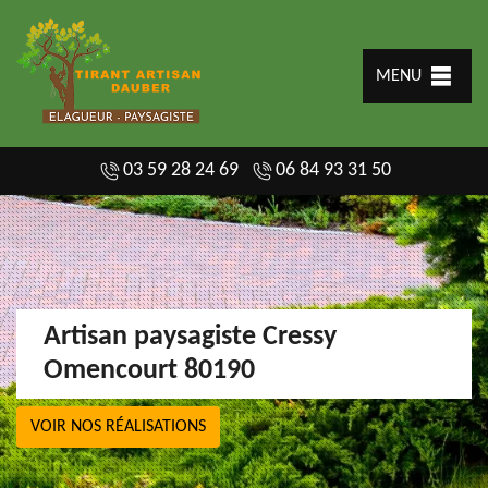
MENU
03 59 28 24 69
06 84 93 31 50
Artisan paysagiste Cressy
Omencourt 80190
VOIR NOS RÉALISATIONS