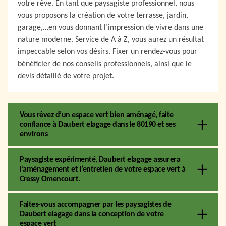
votre rêve. En tant que paysagiste professionnel, nous
vous proposons la création de votre terrasse, jardin,
garage,…en vous donnant l’impression de vivre dans une
nature moderne. Service de A à Z, vous aurez un résultat
impeccable selon vos désirs. Fixer un rendez-vous pour
bénéficier de nos conseils professionnels, ainsi que le
devis détaillé de votre projet.
Vous rêvez d’un espace vert bien aménagé, faite
confiance à Daubert elagage dans le 80190 et ses
environs
Paysagiste expérimenté, Daubert elagage assurera
l’aménagement et l’entretien de votre espace vert à
Cressy Omencourt.
Faites-vous accompagner par les paysagistes de
Daubert elagage dans la conception de votre
espace vert