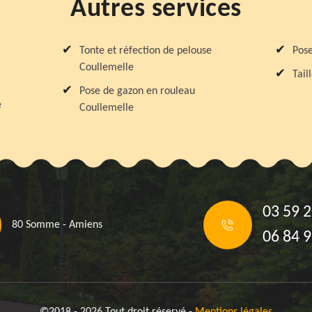
Autres services
Tonte et réfection de pelouse
Pose
Coullemelle
Tail
Pose de gazon en rouleau
e
Coullemelle
03 59 2
80 Somme - Amiens
06 84 9
©2018 - 2026 Tout droit réservé -
Mentions légales