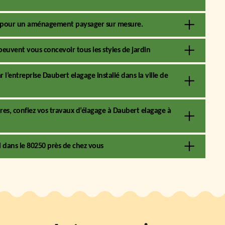
ié pour un aménagement paysager sur mesure.
peuvent vous concevoir tous les styles de jardin
 l’entreprise Daubert elagage installé dans la ville de
res, confiez vos travaux d’élagage à Daubert elagage à
l dans le 80250 près de chez vous