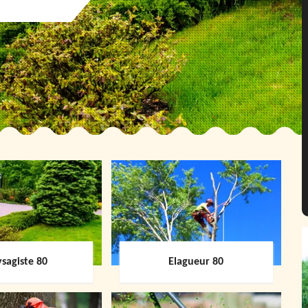
sagiste 80
Elagueur 80