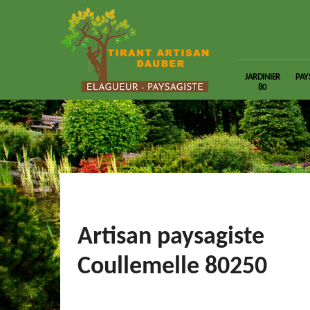
JARDINIER
PAY
80
Artisan paysagiste
Coullemelle 80250