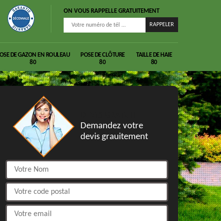
ON VOUS RAPPELLE GRATUITEMENT
OSE DE GAZON EN ROULEAU
POSE DE CLÔTURE
TAILLE DE HAIE
80
80
80
DEVIS GRATUIT
Demandez votre
devis grauitement