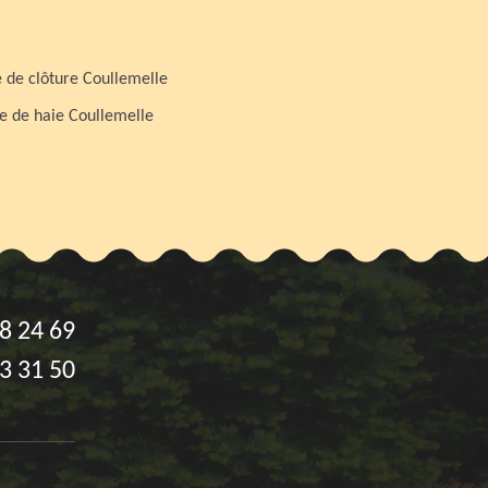
 de clôture Coullemelle
le de haie Coullemelle
8 24 69
3 31 50