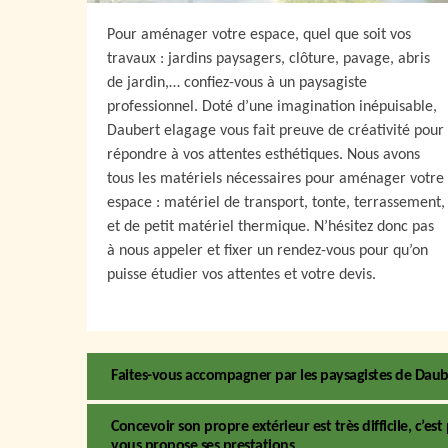
Pour aménager votre espace, quel que soit vos
travaux : jardins paysagers, clôture, pavage, abris
de jardin,… confiez-vous à un paysagiste
professionnel. Doté d’une imagination inépuisable,
Daubert elagage vous fait preuve de créativité pour
répondre à vos attentes esthétiques. Nous avons
tous les matériels nécessaires pour aménager votre
espace : matériel de transport, tonte, terrassement,
et de petit matériel thermique. N’hésitez donc pas
à nous appeler et fixer un rendez-vous pour qu’on
puisse étudier vos attentes et votre devis.
Faites-vous accompagner par les paysagistes de Daub
Concevoir son propre extérieur est très difficile, c’e
vous propose ses prestations