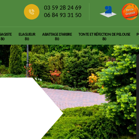
03 59 28 24 69
06 84 93 31 50
SAGISTE
ELAGUEUR
ABATTAGE D'ARBRE
TONTE ET RÉFECTION DE PELOUSE
P
80
80
80
80