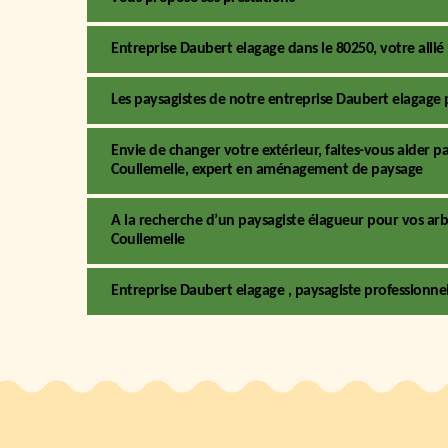
Entreprise Daubert elagage dans le 80250, votre all
Les paysagistes de notre entreprise Daubert elagage 
Envie de changer votre extérieur, faites-vous aider par
Coullemelle, expert en aménagement de paysage
A la recherche d’un paysagiste élagueur pour vos arb
Coullemelle
Entreprise Daubert elagage , paysagiste professionne