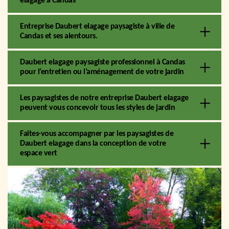
elagage à Candas
Entreprise Daubert elagage paysagiste à ville de
Candas et ses alentours.
Daubert elagage paysagiste professionnel à Candas
pour l’entretien ou l’aménagement de votre jardin
Les paysagistes de notre entreprise Daubert elagage
peuvent vous concevoir tous les styles de jardin
Faites-vous accompagner par les paysagistes de
Daubert elagage dans la conception de votre
espace vert