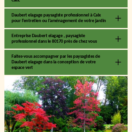
Caix.
Daubert elagage paysagiste professionnel à Caix
pour l’entretien ou l’aménagement de votre jardin
Entreprise Daubert elagage , paysagiste
professionnel dans le 80170 près de chez vous
Faites-vous accompagner par les paysagistes de
Daubert elagage dans la conception de votre
espace vert