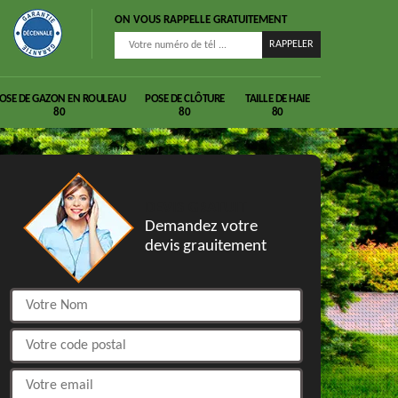
ON VOUS RAPPELLE GRATUITEMENT
OSE DE GAZON EN ROULEAU
POSE DE CLÔTURE
TAILLE DE HAIE
80
80
80
DEVIS GRATUIT
Demandez votre
devis grauitement