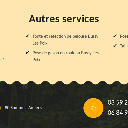
Autres services
Tonte et réfection de pelouse Bussy
Pose
Les Poix
Tail
Pose de gazon en rouleau Bussy Les
oix
Poix
03 59 2
80 Somme - Amiens
06 84 9