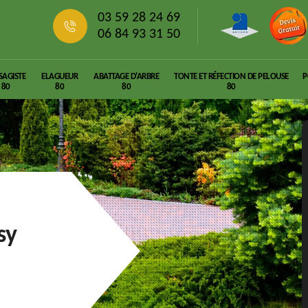
03 59 28 24 69
06 84 93 31 50
SAGISTE
ELAGUEUR
ABATTAGE D'ARBRE
TONTE ET RÉFECTION DE PELOUSE
P
80
80
80
80
sy