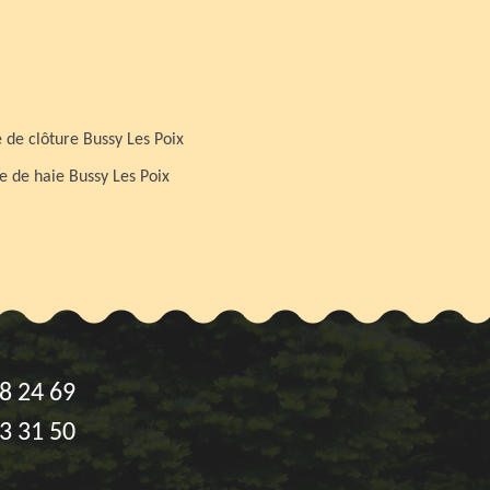
 de clôture Bussy Les Poix
le de haie Bussy Les Poix
8 24 69
3 31 50