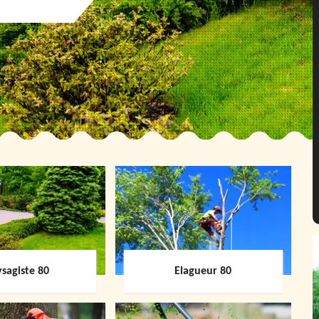
sagiste 80
Elagueur 80