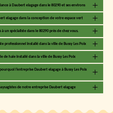
iance à Daubert elagage dans le 80290 et ses environs
ert elagage dans la conception de votre espace vert
 à un spécialiste dans le 80290 près de chez vous.
e professionnel installé dans la ville de Bussy Les Poix
e de haie installé dans la ville de Bussy Les Poix
st pourquoi l’entreprise Daubert elagage à Bussy Les Poix
 paysagistes de notre entreprise Daubert elagage