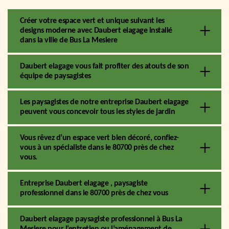
Créer votre espace vert et unique suivant les
designs moderne avec Daubert elagage installé
dans la ville de Bus La Mesiere
Daubert elagage vous fait profiter des atouts de son
équipe de paysagistes
Les paysagistes de notre entreprise Daubert elagage
peuvent vous concevoir tous les styles de jardin
Vous rêvez d’un espace vert bien décoré, confiez-
vous à un spécialiste dans le 80700 près de chez
vous.
Entreprise Daubert elagage , paysagiste
professionnel dans le 80700 près de chez vous
Daubert elagage paysagiste professionnel à Bus La
Mesiere pour l’entretien ou l’aménagement de