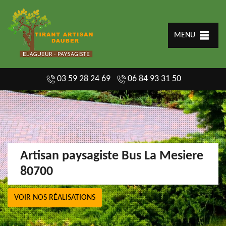
MENU
03 59 28 24 69
06 84 93 31 50
Artisan paysagiste Bus La Mesiere
80700
VOIR NOS RÉALISATIONS