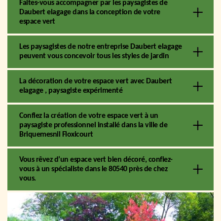
Faites-vous accompagner par les paysagistes de
Daubert elagage dans la conception de votre
espace vert
Les paysagistes de notre entreprise Daubert elagage
peuvent vous concevoir tous les styles de jardin
La décoration de votre espace vert avec Daubert
elagage , paysagiste expérimenté
Confiez la création de votre espace vert à un
paysagiste professionnel installé dans la ville de
Briquemesnil Floxicourt
Vous rêvez d’un espace vert bien décoré, confiez-
vous à un spécialiste dans le 80540 près de chez
vous.