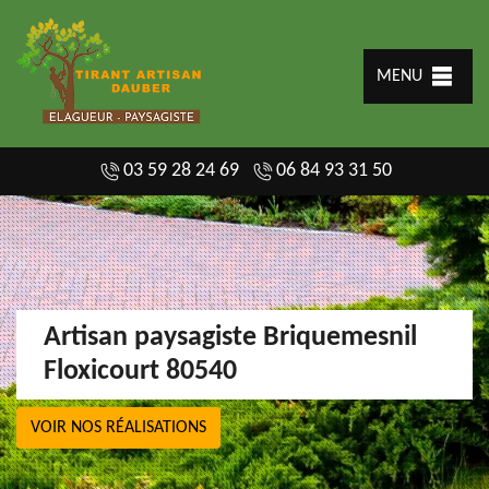
MENU
03 59 28 24 69
06 84 93 31 50
Artisan paysagiste Briquemesnil
Floxicourt 80540
VOIR NOS RÉALISATIONS