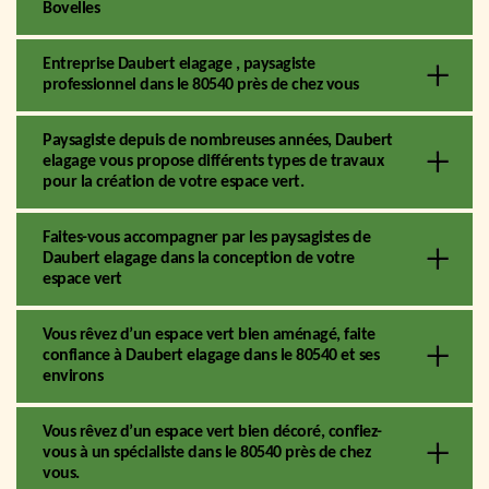
Bovelles
Entreprise Daubert elagage , paysagiste
professionnel dans le 80540 près de chez vous
Paysagiste depuis de nombreuses années, Daubert
elagage vous propose différents types de travaux
pour la création de votre espace vert.
Faites-vous accompagner par les paysagistes de
Daubert elagage dans la conception de votre
espace vert
Vous rêvez d’un espace vert bien aménagé, faite
confiance à Daubert elagage dans le 80540 et ses
environs
Vous rêvez d’un espace vert bien décoré, confiez-
vous à un spécialiste dans le 80540 près de chez
vous.