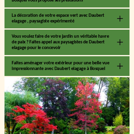
Bosquel vous propose ses prestations
La décoration de votre espace vert avec Daubert
elagage , paysagiste expérimenté
Vous voulez faire de votre jardin un véritable havre
de paix ? Faites appel aux paysagistes de Daubert
elagage pour le concevoir
Faites aménager votre extérieur pour une belle vue
impressionnante avec Daubert elagage à Bosquel