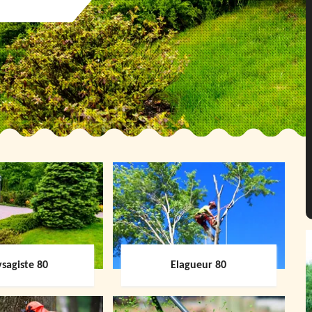
sagiste 80
Elagueur 80