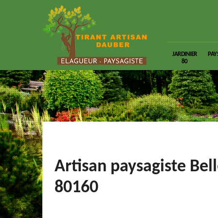
JARDINIER
PAY
80
Artisan paysagiste Bel
80160