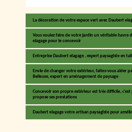
La décoration de votre espace vert avec Daubert ela
Vous voulez faire de votre jardin un véritable havre 
elagage pour le concevoir
Entreprise Daubert elagage , expert paysagiste en taill
Envie de changer votre extérieur, faites-vous aider par
Belleuse, expert en aménagement de paysage
Concevoir son propre extérieur est très difficile, c’e
propose ses prestations
Daubert elagage votre artisan paysagiste pour amélio