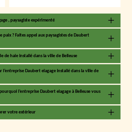
gage , paysagiste expérimenté
de paix ? Faites appel aux paysagistes de Daubert
e de haie installé dans la ville de Belleuse
 l’entreprise Daubert elagage installé dans la ville de
st pourquoi l’entreprise Daubert elagage à Belleuse vous
rer votre extérieur