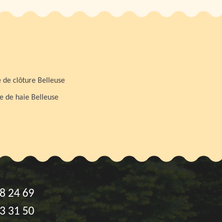
 de clôture Belleuse
le de haie Belleuse
8 24 69
3 31 50