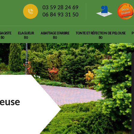
03 59 28 24 69
06 84 93 31 50
SAGISTE
ELAGUEUR
ABATTAGE D'ARBRE
TONTE ET RÉFECTION DE PELOUSE
P
80
80
80
80
leuse