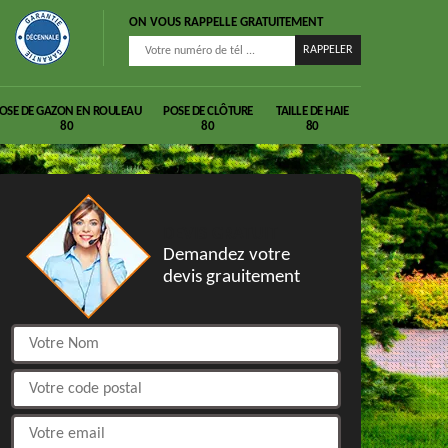
ON VOUS RAPPELLE GRATUITEMENT
OSE DE GAZON EN ROULEAU
POSE DE CLÔTURE
TAILLE DE HAIE
80
80
80
DEVIS GRATUIT
Demandez votre
devis grauitement