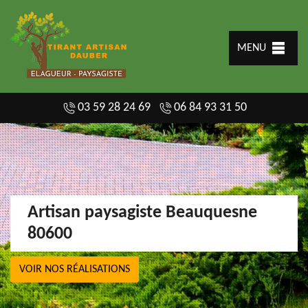
MENU
03 59 28 24 69
06 84 93 31 50
Artisan paysagiste Beauquesne
80600
VOIR NOS RÉALISATIONS