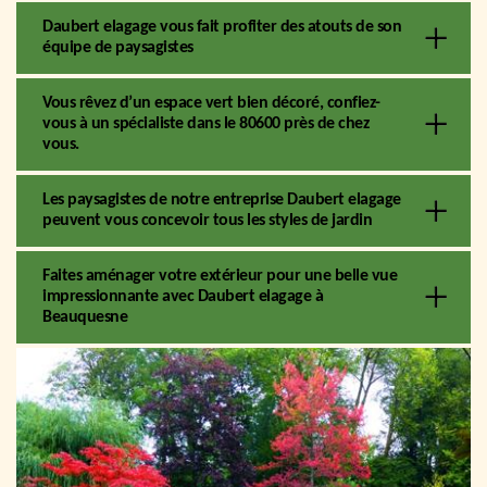
Daubert elagage vous fait profiter des atouts de son
équipe de paysagistes
Vous rêvez d’un espace vert bien décoré, confiez-
vous à un spécialiste dans le 80600 près de chez
vous.
Les paysagistes de notre entreprise Daubert elagage
peuvent vous concevoir tous les styles de jardin
Faites aménager votre extérieur pour une belle vue
impressionnante avec Daubert elagage à
Beauquesne