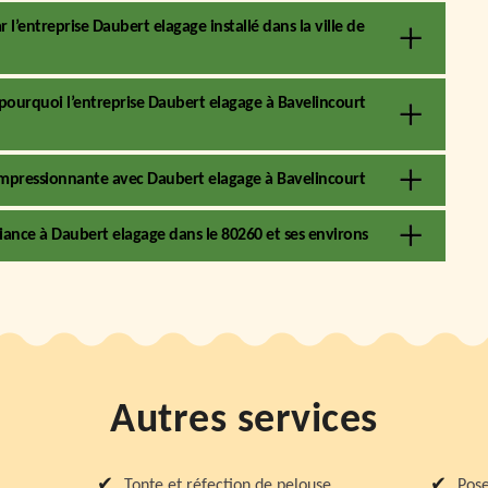
 l’entreprise Daubert elagage installé dans la ville de
st pourquoi l’entreprise Daubert elagage à Bavelincourt
impressionnante avec Daubert elagage à Bavelincourt
iance à Daubert elagage dans le 80260 et ses environs
Autres services
Tonte et réfection de pelouse
Pose