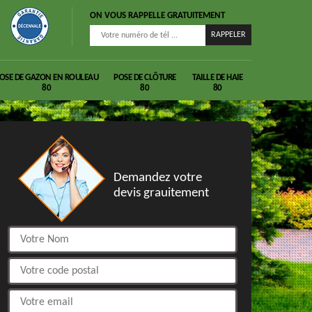
ON VOUS RAPPELLE GRATUITEMENT
OSE DE GAZON EN ROULEAU
POSE DE CLÔTURE
TAILLE DE HAIE
80
80
80
DEVIS GRATUIT
Demandez votre
devis grauitement