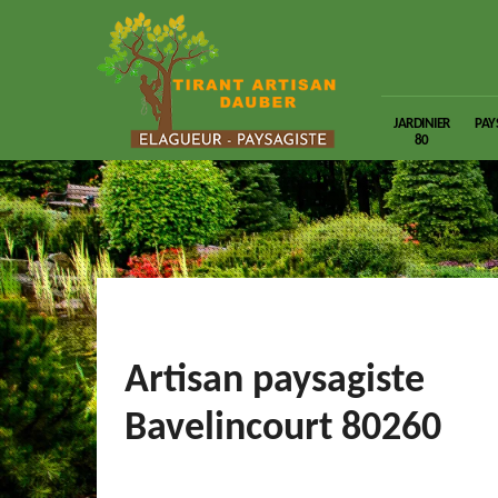
JARDINIER
PAY
80
Artisan paysagiste
Bavelincourt 80260