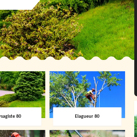
sagiste 80
Elagueur 80