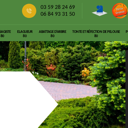
03 59 28 24 69
06 84 93 31 50
SAGISTE
ELAGUEUR
ABATTAGE D'ARBRE
TONTE ET RÉFECTION DE PELOUSE
P
80
80
80
80