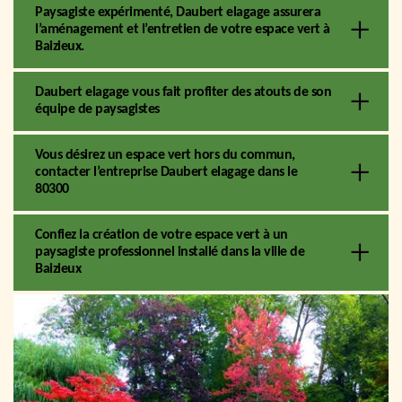
Paysagiste expérimenté, Daubert elagage assurera
l’aménagement et l’entretien de votre espace vert à
Baizieux.
Daubert elagage vous fait profiter des atouts de son
équipe de paysagistes
Vous désirez un espace vert hors du commun,
contacter l’entreprise Daubert elagage dans le
80300
Confiez la création de votre espace vert à un
paysagiste professionnel installé dans la ville de
Baizieux