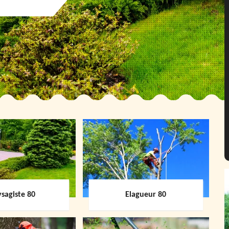
sagiste 80
Elagueur 80