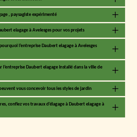
gage , paysagiste expérimenté
aubert elagage à Avelesges pour vos projets
st pourquoi l’entreprise Daubert elagage à Avelesges
 l’entreprise Daubert elagage installé dans la ville de
peuvent vous concevoir tous les styles de jardin
res, confiez vos travaux d’élagage à Daubert elagage à