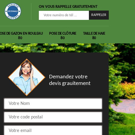
ON VOUS RAPPELLE GRATUITEMENT
OSE DE GAZON EN ROULEAU
POSE DE CLÔTURE
TAILLE DE HAIE
80
80
80
DEVIS GRATUIT
Demandez votre
devis grauitement