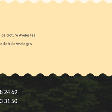
 de clôture Avelesges
le de haie Avelesges
8 24 69
3 31 50