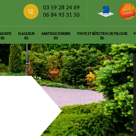
03 59 28 24 69
06 84 93 31 50
SAGISTE
ELAGUEUR
ABATTAGE D'ARBRE
TONTE ET RÉFECTION DE PELOUSE
P
80
80
80
80