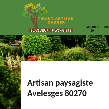
JARDINIER
PAY
80
Artisan paysagiste
Avelesges 80270