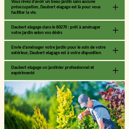
Vous rêvez d’avoir un beau jardin sans aucune
préoccupation, Daubert elagage est là pour vous
faciliter la vie.
Daubert elagage dans le 80270 : prêt à aménager
votre jardin selon vos désirs
Envie d’aménager votre jardin pour le soin de votre
extérieur, Daubert elagage est à votre disposition
Daubert elagage un jardinier professionnel et
expérimenté