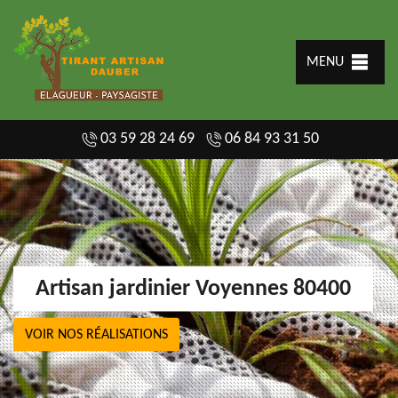
MENU
03 59 28 24 69
06 84 93 31 50
Artisan jardinier Voyennes 80400
VOIR NOS RÉALISATIONS