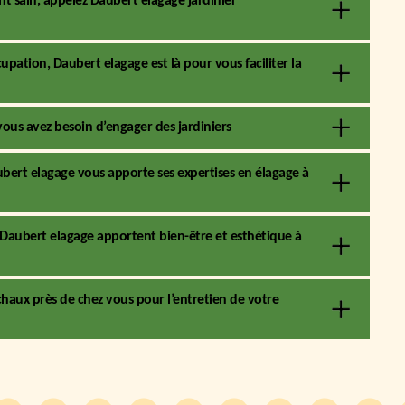
t sain, appelez Daubert elagage jardinier
pation, Daubert elagage est là pour vous faciliter la
vous avez besoin d’engager des jardiniers
ubert elagage vous apporte ses expertises en élagage à
de Daubert elagage apportent bien-être et esthétique à
nchaux près de chez vous pour l’entretien de votre