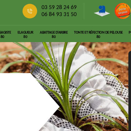
03 59 28 24 69
06 84 93 31 50
SAGISTE
ELAGUEUR
ABATTAGE D'ARBRE
TONTE ET RÉFECTION DE PELOUSE
P
80
80
80
80