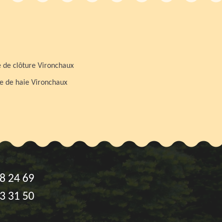
 de clôture Vironchaux
le de haie Vironchaux
8 24 69
3 31 50