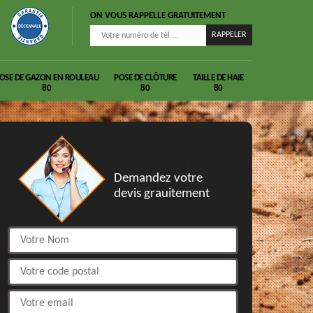
ON VOUS RAPPELLE GRATUITEMENT
OSE DE GAZON EN ROULEAU
POSE DE CLÔTURE
TAILLE DE HAIE
80
80
80
DEVIS GRATUIT
Demandez votre
devis grauitement