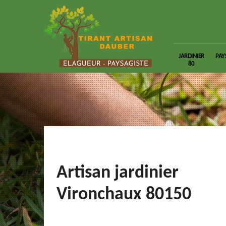
JARDINIER
PAY
80
Artisan jardinier
Vironchaux 80150