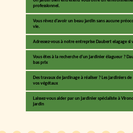
Un jardin bien entretenu vous offre un environnemen
professionnel.
Vous rêvez d’avoir un beau jardin sans aucune préoccu
vie.
Adressez-vous à notre entreprise Daubert elagage si 
Vous êtes à la recherche d’un jardinier élagueur ? Da
bas prix
Des travaux de jardinage à réaliser ? Les jardiniers 
vos végétaux
Laissez-vous aider par un jardinier spécialiste à Viro
jardin