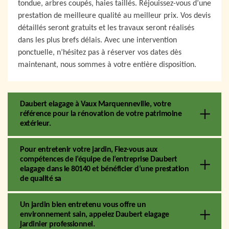
tondue, arbres coupés, haies taillés. Réjouissez-vous d’une
prestation de meilleure qualité au meilleur prix. Vos devis
détaillés seront gratuits et les travaux seront réalisés
dans les plus brefs délais. Avec une intervention
ponctuelle, n’hésitez pas à réserver vos dates dès
maintenant, nous sommes à votre entière disposition.
Daubert elagage à Vaux Marquenneville, votre
référence pour la rénovation de votre patrimoine
extérieur.
Pour entretenir votre jardin, Fiez-vous aux
compétences de l’équipe de l’entreprise Daubert
elagage dans le 80140 et bénéficier d’une prestation
de qualité sa
Un jardin bien entretenu vous offre un
environnement sain, appelez Daubert elagage
jardinier professionnel.